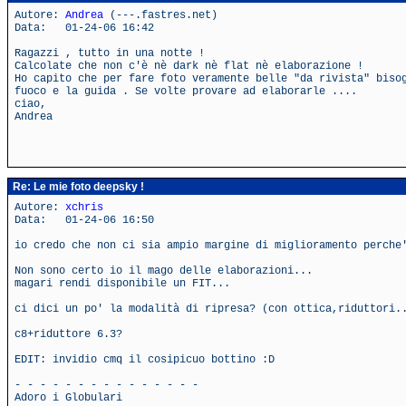
Autore:
Andrea
(---.fastres.net)
Data: 01-24-06 16:42
Ragazzi , tutto in una notte !
Calcolate che non c'è nè dark nè flat nè elaborazione !
Ho capito che per fare foto veramente belle "da rivista" biso
fuoco e la guida . Se volte provare ad elaborarle ....
ciao,
Andrea
Re: Le mie foto deepsky !
Autore:
xchris
Data: 01-24-06 16:50
io credo che non ci sia ampio margine di miglioramento perche
Non sono certo io il mago delle elaborazioni...
magari rendi disponibile un FIT...
ci dici un po' la modalità di ripresa? (con ottica,riduttori.
c8+riduttore 6.3?
EDIT: invidio cmq il cosipicuo bottino :D
- - - - - - - - - - - - - - -
Adoro i Globulari