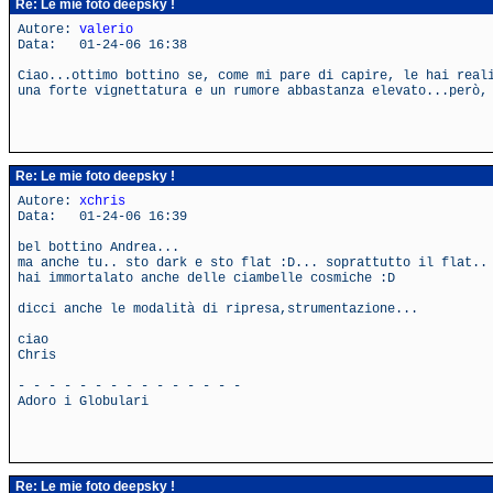
Re: Le mie foto deepsky !
Autore:
valerio
Data: 01-24-06 16:38
Ciao...ottimo bottino se, come mi pare di capire, le hai real
una forte vignettatura e un rumore abbastanza elevato...però,
Re: Le mie foto deepsky !
Autore:
xchris
Data: 01-24-06 16:39
bel bottino Andrea...
ma anche tu.. sto dark e sto flat :D... soprattutto il flat..
hai immortalato anche delle ciambelle cosmiche :D
dicci anche le modalità di ripresa,strumentazione...
ciao
Chris
- - - - - - - - - - - - - - -
Adoro i Globulari
Re: Le mie foto deepsky !