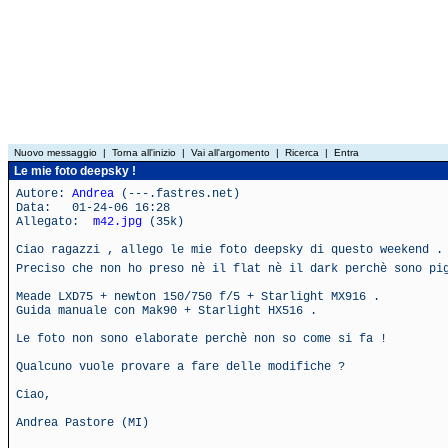
Nuovo messaggio
|
Torna all'inizio
|
Vai all'argomento
|
Ricerca
|
Entra
Le mie foto deepsky !
Autore:
Andrea
(---.fastres.net)
Data: 01-24-06 16:28
Allegato:
m42.jpg
(35k)
Ciao ragazzi , allego le mie foto deepsky di questo weekend .
Preciso che non ho preso nè il flat nè il dark perchè sono p
Meade LXD75 + newton 150/750 f/5 + Starlight MX916 .
Guida manuale con Mak90 + Starlight HX516 .
Le foto non sono elaborate perchè non so come si fa !
Qualcuno vuole provare a fare delle modifiche ?
Ciao,
Andrea Pastore (MI)