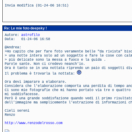
Invia modifica (01-24-06 16:51)
Re: Le mie foto deepsky !
Autore:
astrofilo
Data: 01-24-06 16:58
@Andrea:
>Ho capito che per fare foto veramente belle "da rivista" bis
> una notte intera solo ad un soggetto e fare le cose con cal
> più delicate sono la messa a fuoco e la guida .
Parole sante. Non ci credevo neanch'io.
Ora è tanto se in una nottata riprendo un paio di soggetti di
Il problema è trovarla la nottata:
Ora devi imparare a elaborare.
Considera che l'elaborazione comporta una perdita di tempo an
Ci sono mie fotografie che mi hanno portato via tre o quattro
mi soddisfacesse.
Però è una grande soddisfazione quando vedi il primo risultat
dell'immagine ma semplicemente l'estrazione di informazioni c
Cieli sereni
Renzo
http://www.renzodelrosso.com